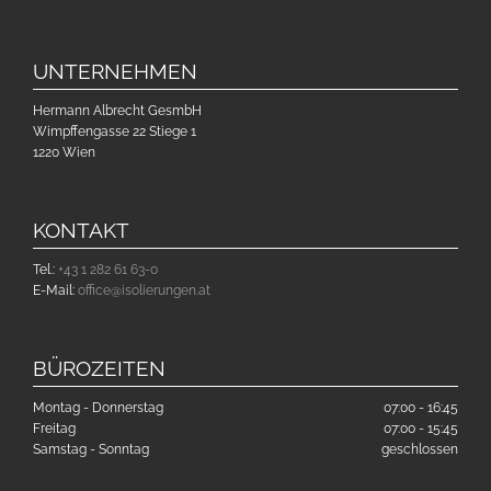
UNTERNEHMEN
Hermann Albrecht GesmbH
Wimpffengasse 22 Stiege 1
1220 Wien
KONTAKT
Tel.:
+43 1 282 61 63-0
E-Mail:
office@isolierungen.at
BÜROZEITEN
Montag - Donnerstag
07:00 - 16:45
Freitag
07:00 - 15:45
Samstag - Sonntag
geschlossen